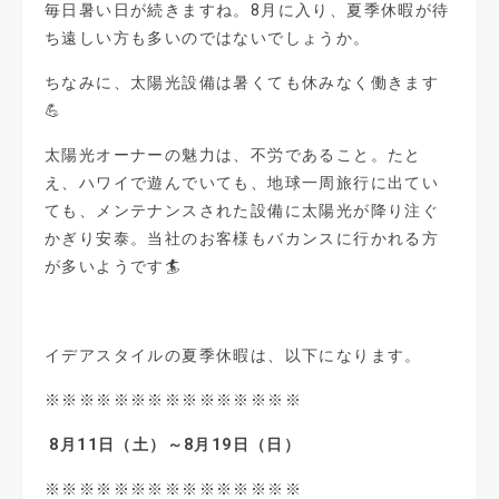
毎日暑い日が続きますね。
8
月に入り、夏季休暇が待
ち遠しい方も多いのではないでしょうか。
ちなみに、太陽光設備は暑くても休みなく働きます
💪
太陽光オーナーの魅力は、不労であること。たと
え、ハワイで遊んでいても、地球一周旅行に出てい
ても、メンテナンスされた設備に太陽光が降り注ぐ
かぎり安泰。当社のお客様もバカンスに行かれる方
が多いようです🏄
イデアスタイルの夏季休暇は、以下になります。
※※※※※※※※※※※※※※※
8
月
11
日（土）～
8
月
19
日（日）
※※※※※※※※※※※※※※※