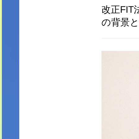
改正FI
の背景