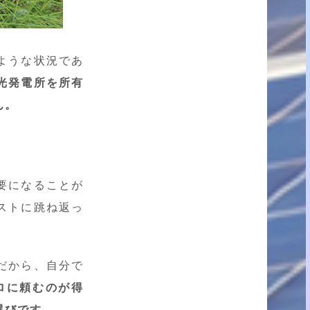
ような状況であ
光発電所を所有
ん。
要になることが
ストに跳ね返っ
だから、自分で
ロに頼むのが得
選びです。