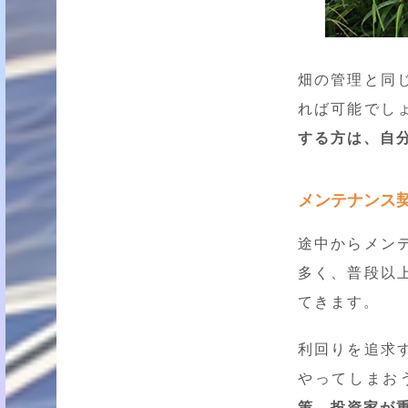
畑の管理と同
れば可能でし
する方は、自
メンテナンス
途中からメン
多く、普段以
てきます。
利回りを追求
やってしまお
策。投資家が